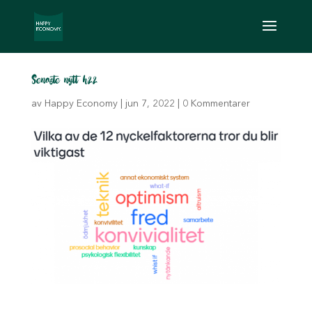
Senaste nytt h22
av
Happy Economy
|
jun 7, 2022
|
0 Kommentarer