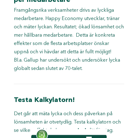
per medarbetare
Framgångsrika verksamheter drivs av lyckliga
medarbetare. Happy Economy utvecklar, tränar
och mäter lyckan.
Resultatet; ökad lönsamhet och
mer hållbara medarbetare.
Detta är konkreta
effekter som de flesta arbetsplatser önskar
uppnå och vi hävdar att detta är fullt möjligt!
Bl.a.
Gallup
har undersökt och undersöker lycka
globalt sedan slutet av 70-talet.
Testa Kalkylatorn!
Det går att mäta lycka och dess påverkan på
lönsamheten är otvetydlig. Testa kalkylatorn och
se vilken effekt du kan uppnå på ditt företag.