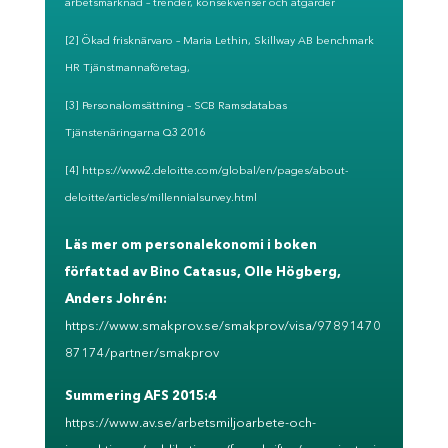
arbetsmarknad – trender, konsekvenser och åtgärder
[2] Ökad frisknärvaro – Maria Lethin, Skillway AB benchmark
HR Tjänstmannaföretag,
[3] Personalomsättning – SCB Ramsdatabas
Tjänstenäringarna Q3 2016
[4]
https://www2.deloitte.com/global/en/pages/about-
deloitte/articles/millennialsurvey.html
Läs mer om personalekonomi i boken
författad av Bino Catasus, Olle Högberg,
Anders Johrén:
https://www.smakprov.se/smakprov/visa/97891470
87174/partner/smakprov
Summering AFS 2015:4
https://www.av.se/arbetsmiljoarbete-och-