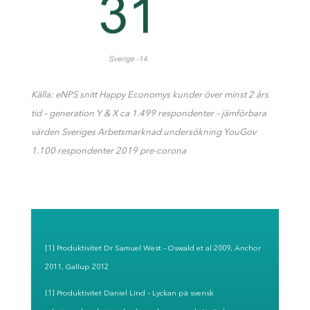
Källa: eNPS snitt Happy Economys kunder över minst 2 års
tid – generation Y & X ca 1.499 respondenter – jämförbara
värden Sveriges Arbetsmarknad undersökning YouGov
1.100 respondenter 2019 pre-corona
[1] Produktivitet Dr Samuel West – Oswald et al 2009, Anchor
2011, Gallup 2012
[1] Produktivitet Daniel Lind – Lyckan på svensk