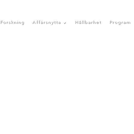
Forskning
Affärsnytta
Hållbarhet
Program