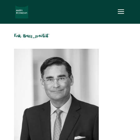
Erik Urnes_svartvit