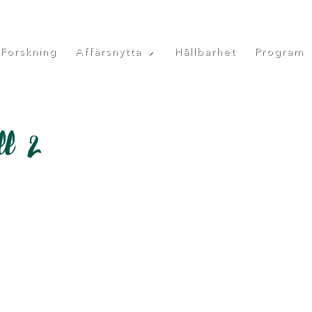
Forskning
Affärsnytta
Hållbarhet
Program
ll 2