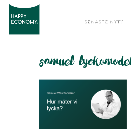
SENASTE NYTT
samuel lyckomode