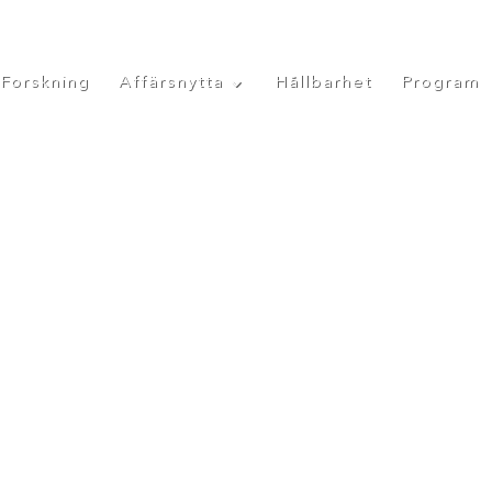
Forskning
Affärsnytta
Hållbarhet
Program