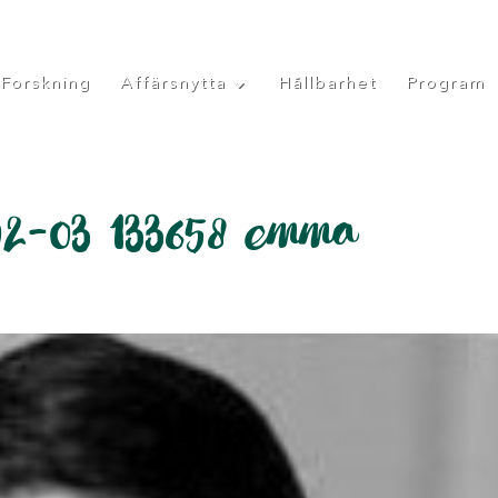
Forskning
Affärsnytta
Hållbarhet
Program
02-03 133658 emma