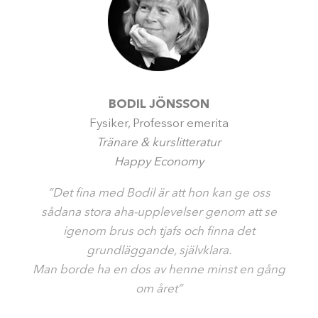
BODIL JÖNSSON
Fysiker, Professor emerita
Tränare & kurslitteratur
Happy Economy
”Det fina med Bodil är att hon kan ge oss
sådana stora aha-upplevelser genom att se
igenom brus och tjafs och finna det
grundläggande, självklara.
Man borde ha en dos av henne minst en gång
om året”