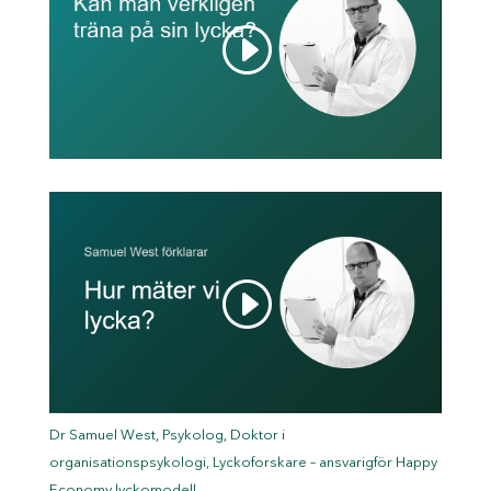
Dr Samuel West, Psykolog, Doktor i
organisationspsykologi, Lyckoforskare – ansvarigför Happy
Economy lyckomodell