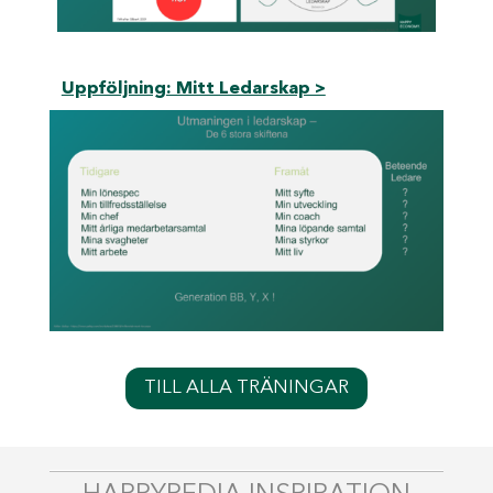
Uppföljning: Mitt Ledarskap >
TILL ALLA TRÄNINGAR